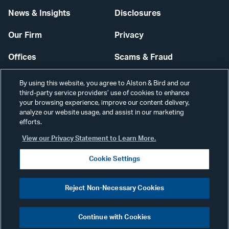
News & Insights
Disclosures
Our Firm
Privacy
Offices
Scams & Fraud
Careers
Contact Us
By using this website, you agree to Alston & Bird and our
third-party service providers’ use of cookies to enhance
Secure Login
your browsing experience, improve our content delivery,
analyze our website usage, and assist in our marketing
Cookie Settings
efforts.
View our Privacy Statement to Learn More.
Cookie Settings
Visit
CONNECT
Reject Non-Necessary Cookies
our
©2026 ALSTON & BIRD LLP
Link
Continue with Cookies
pag