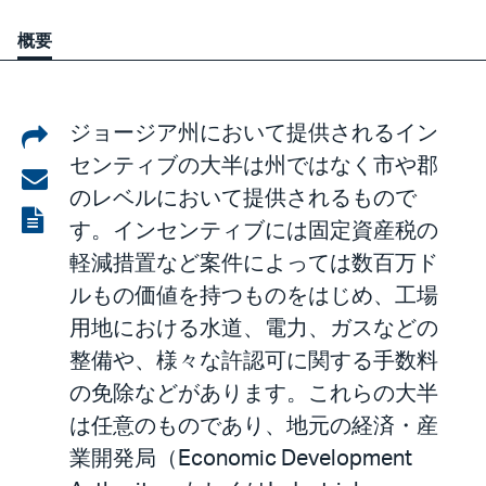
概要
Share
ジョージア州において提供されるイン
センティブの大半は州ではなく市や郡
on
Share
のレベルにおいて提供されるもので
LinkedIn
via
View
す。インセンティブには固定資産税の
email
the
軽減措置など案件によっては数百万ド
PDF
ルもの価値を持つものをはじめ、工場
用地における水道、電力、ガスなどの
整備や、様々な許認可に関する手数料
の免除などがあります。これらの大半
は任意のものであり、地元の経済・産
業開発局（Economic Development