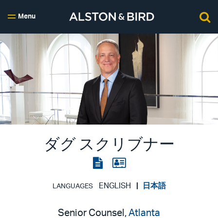
Menu
ダグ スクリブナー
View
View
the
the
PDF
vCard
ENGLISH
日本語
LANGUAGES
Senior Counsel,
Atlanta