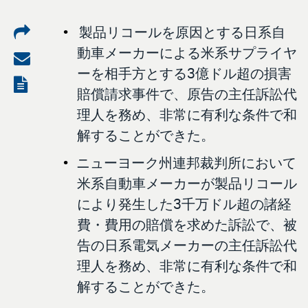
Share
製品リコールを原因とする日系自
動車メーカーによる米系サプライヤ
on
Share
ーを相手方とする3億ドル超の損害
LinkedIn
via
View
賠償請求事件で、原告の主任訴訟代
email
the
理人を務め、非常に有利な条件で和
PDF
解することができた。
ニューヨーク州連邦裁判所において
米系自動車メーカーが製品リコール
により発生した3千万ドル超の諸経
費・費用の賠償を求めた訴訟で、被
告の日系電気メーカーの主任訴訟代
理人を務め、非常に有利な条件で和
解することができた。