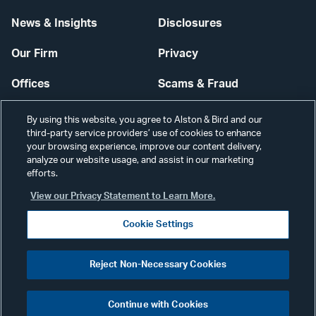
News & Insights
Disclosures
Our Firm
Privacy
Offices
Scams & Fraud
Careers
Contact Us
By using this website, you agree to Alston & Bird and our
third-party service providers’ use of cookies to enhance
Secure Login
your browsing experience, improve our content delivery,
analyze our website usage, and assist in our marketing
Cookie Settings
efforts.
View our Privacy Statement to Learn More.
Cookie Settings
Visit
CONNECT
Reject Non-Necessary Cookies
our
©2026 ALSTON & BIRD LLP
Link
Continue with Cookies